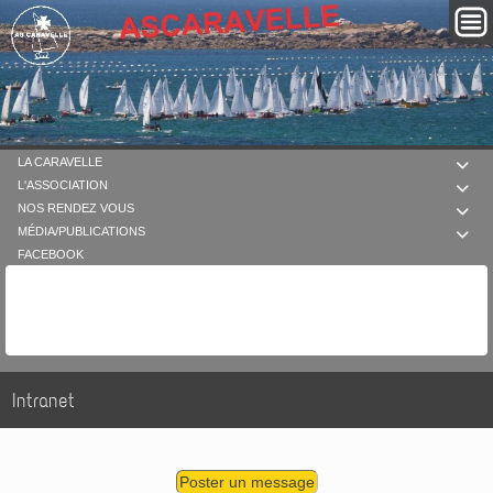
LA CARAVELLE

L'ASSOCIATION

NOS RENDEZ VOUS

MÉDIA/PUBLICATIONS

FACEBOOK
Intranet
Poster un message