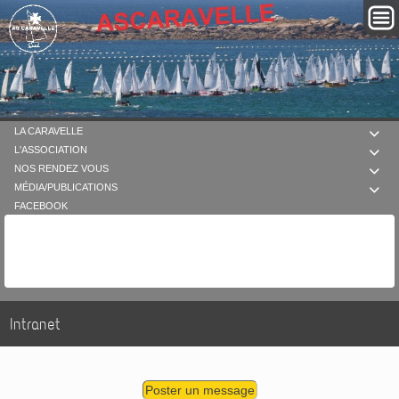
LA CARAVELLE

L'ASSOCIATION

NOS RENDEZ VOUS

MÉDIA/PUBLICATIONS

FACEBOOK
Intranet
Poster un message