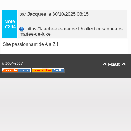
par
Jacques
le 30/10/2025 03:15
Note
n°294
https://la-robe-de-mariee.fr/collections/robe-de-
mariee-de-luxe
Site passionnant de A à Z !
© 2004-2017
Haut

