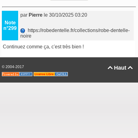
par
Pierre
le 30/10/2025 03:20
Note
n°299
https://robedentelle.fr/collections/robe-dentelle-
noire
Continuez comme ça, c'est très bien !
© 2004-2017
Haut

