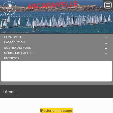
LA CARAVELLE

L'ASSOCIATION

NOS RENDEZ VOUS

MÉDIA/PUBLICATIONS

FACEBOOK
Intranet
Poster un message