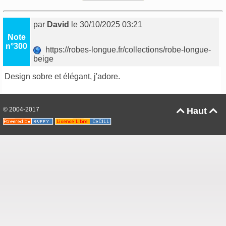
par
David
le 30/10/2025 03:21
Note
n°300
https://robes-longue.fr/collections/robe-longue-
beige
Design sobre et élégant, j'adore.
© 2004-2017
Haut

