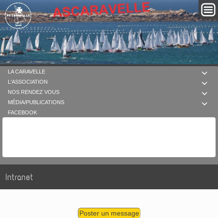
LA CARAVELLE

L'ASSOCIATION

NOS RENDEZ VOUS

MÉDIA/PUBLICATIONS

FACEBOOK
Intranet
Poster un message