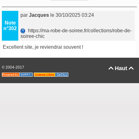
par
Jacques
le 30/10/2025 03:24
Note
n°302
https://ma-robe-de-soiree.fr/collections/robe-de-
soiree-chic
Excellent site, je reviendrai souvent !
© 2004-2017
Haut

