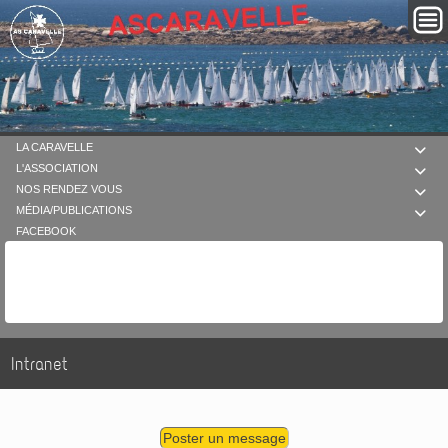
LA CARAVELLE

L'ASSOCIATION

NOS RENDEZ VOUS

MÉDIA/PUBLICATIONS

FACEBOOK
Intranet
Poster un message