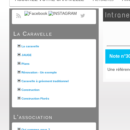
Intrane
La Caravelle
La caravelle
JAUGE
Note n°3
Plans
Une référen
Rénovation - Un exemple
Caravelle à gréement traditionnel
Construction
Construction Florès
L'association
Qui sommes nous ?