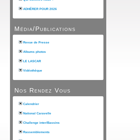
ADHÉRER POUR 2026
Média/Publications
Revue de Presse
Albums photos
LE LASCAR
Vidéothèque
Nos Rendez Vous
Calendrier
National Caravelle
Challenge inter/Bassins
Rassemblements