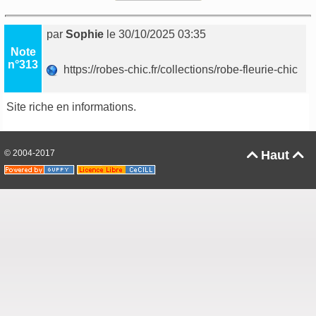
par
Sophie
le 30/10/2025 03:35
Note
n°313
https://robes-chic.fr/collections/robe-fleurie-chic
Site riche en informations.
© 2004-2017
Haut

