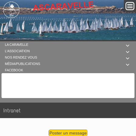
LA CARAVELLE

L'ASSOCIATION

NOS RENDEZ VOUS

MÉDIA/PUBLICATIONS

FACEBOOK
Intranet
Poster un message