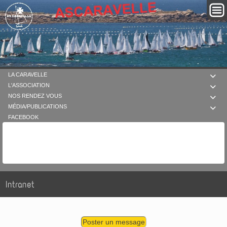
LA CARAVELLE

L'ASSOCIATION

NOS RENDEZ VOUS

MÉDIA/PUBLICATIONS

FACEBOOK
Intranet
Poster un message