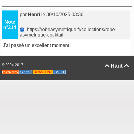
par
Henri
le 30/10/2025 03:36
Note
n°314
https://robeasymetrique.fr/collections/robe-
asymetrique-cocktail
J'ai passé un excellent moment !
© 2004-2017
Haut

