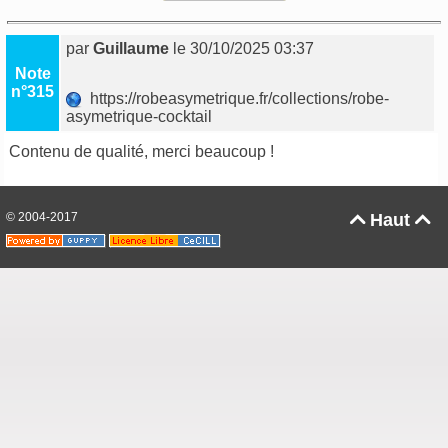
par
Guillaume
le 30/10/2025 03:37
Note
n°315
https://robeasymetrique.fr/collections/robe-
asymetrique-cocktail
Contenu de qualité, merci beaucoup !
© 2004-2017
Haut

