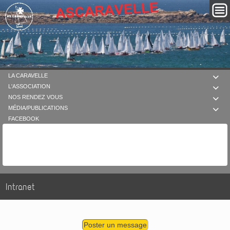
LA CARAVELLE

L'ASSOCIATION

NOS RENDEZ VOUS

MÉDIA/PUBLICATIONS

FACEBOOK
Intranet
Poster un message