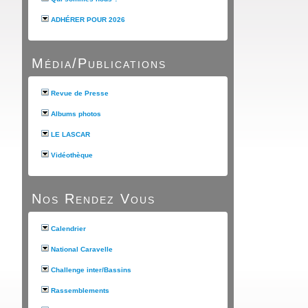
ADHÉRER POUR 2026
Média/Publications
Revue de Presse
Albums photos
LE LASCAR
Vidéothèque
Nos Rendez Vous
Calendrier
National Caravelle
Challenge inter/Bassins
Rassemblements