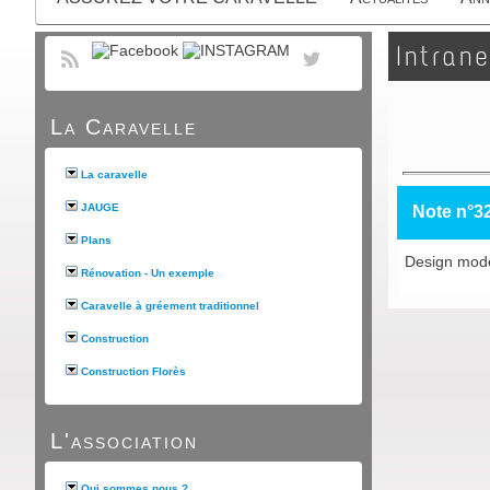
Intrane
La Caravelle
La caravelle
JAUGE
Note n°3
Plans
Design moder
Rénovation - Un exemple
Caravelle à gréement traditionnel
Construction
Construction Florès
L'association
Qui sommes nous ?