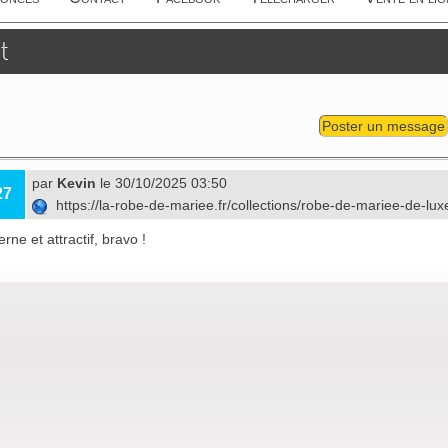
t
Poster un message
par
Kevin
le 30/10/2025 03:50
27
https://la-robe-de-mariee.fr/collections/robe-de-mariee-de-lu
ne et attractif, bravo !