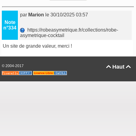
par
Marion
le 30/10/2025 03:57
Note
n°334
https://robeasymetrique.fr/collections/robe-
asymetrique-cocktail
Un site de grande valeur, merci !
© 2004-2017
Haut

