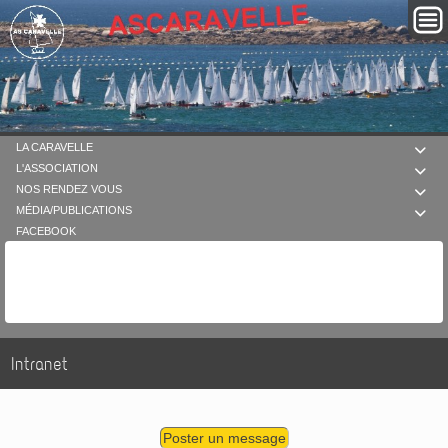
LA CARAVELLE

L'ASSOCIATION

NOS RENDEZ VOUS

MÉDIA/PUBLICATIONS

FACEBOOK
Intranet
Poster un message