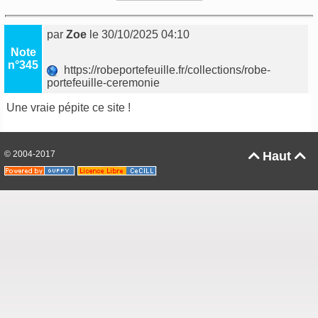
par
Zoe
le 30/10/2025 04:10
Note
n°345
https://robeportefeuille.fr/collections/robe-
portefeuille-ceremonie
Une vraie pépite ce site !
© 2004-2017
Haut

