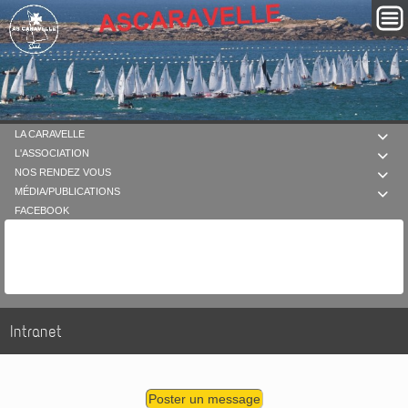
LA CARAVELLE

L'ASSOCIATION

NOS RENDEZ VOUS

MÉDIA/PUBLICATIONS

FACEBOOK
Intranet
Poster un message