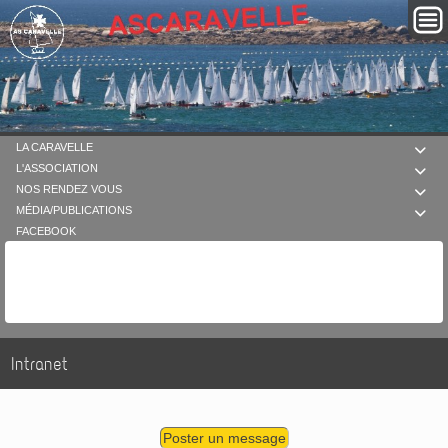
LA CARAVELLE

L'ASSOCIATION

NOS RENDEZ VOUS

MÉDIA/PUBLICATIONS

FACEBOOK
Intranet
Poster un message