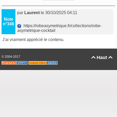
par
Laurent
le 30/10/2025 04:11
Note
n°346
https://robeasymetrique.fr/collections/robe-
asymetrique-cocktail
J'ai vraiment apprécié le contenu.
© 2004-2017
Haut

