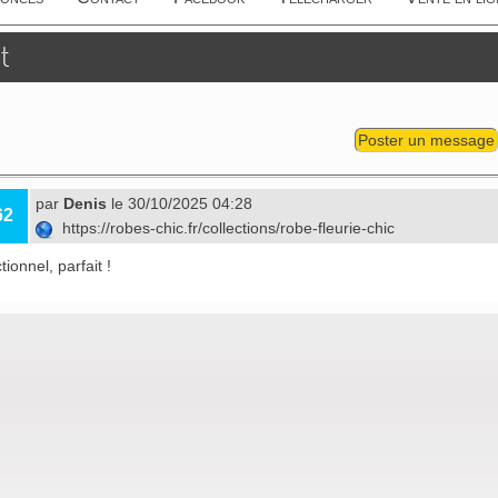
t
Poster un message
par
Denis
le 30/10/2025 04:28
62
https://robes-chic.fr/collections/robe-fleurie-chic
ionnel, parfait !