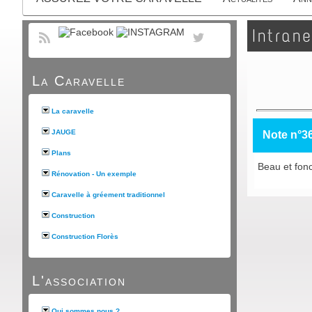
Intrane
La Caravelle
La caravelle
JAUGE
Note n°3
Plans
Beau et fonct
Rénovation - Un exemple
Caravelle à gréement traditionnel
Construction
Construction Florès
L'association
Qui sommes nous ?