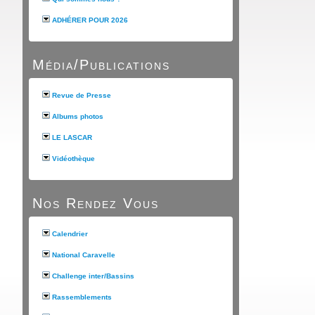
ADHÉRER POUR 2026
Média/Publications
Revue de Presse
Albums photos
LE LASCAR
Vidéothèque
Nos Rendez Vous
Calendrier
National Caravelle
Challenge inter/Bassins
Rassemblements