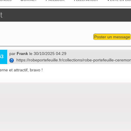
t
Poster un message
par
Frank
le 30/10/2025 04:29
63
https://robeportefeuille.fr/collections/robe-portefeuille-ceremo
ne et attractif, bravo !