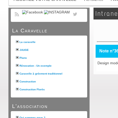
Intrane
La Caravelle
La caravelle
JAUGE
Note n°3
Plans
Design moder
Rénovation - Un exemple
Caravelle à gréement traditionnel
Construction
Construction Florès
L'association
Qui sommes nous ?