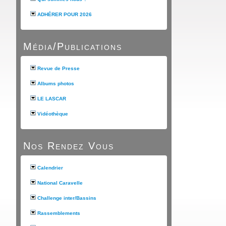
ADHÉRER POUR 2026
Média/Publications
Revue de Presse
Albums photos
LE LASCAR
Vidéothèque
Nos Rendez Vous
Calendrier
National Caravelle
Challenge inter/Bassins
Rassemblements