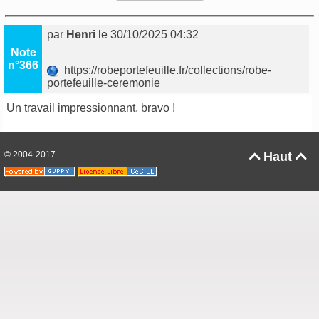
par
Henri
le 30/10/2025 04:32
Note
n°366
https://robeportefeuille.fr/collections/robe-
portefeuille-ceremonie
Un travail impressionnant, bravo !
© 2004-2017
Haut

