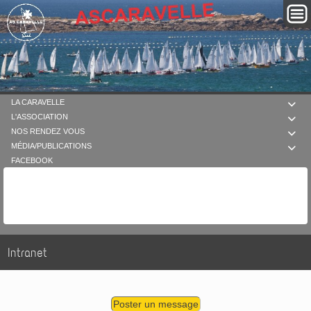
LA CARAVELLE

L'ASSOCIATION

NOS RENDEZ VOUS

MÉDIA/PUBLICATIONS

FACEBOOK
Intranet
Poster un message