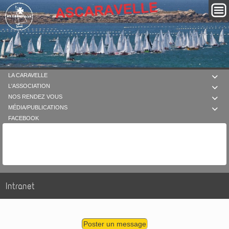
LA CARAVELLE

L'ASSOCIATION

NOS RENDEZ VOUS

MÉDIA/PUBLICATIONS

FACEBOOK
Intranet
Poster un message