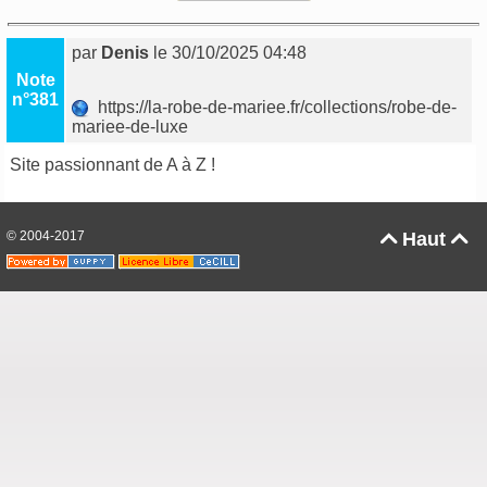
par
Denis
le 30/10/2025 04:48
Note
n°381
https://la-robe-de-mariee.fr/collections/robe-de-
mariee-de-luxe
Site passionnant de A à Z !
© 2004-2017
Haut

