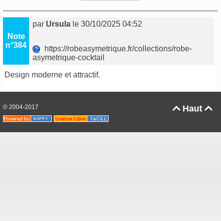
par
Ursula
le 30/10/2025 04:52
Note
n°384
https://robeasymetrique.fr/collections/robe-
asymetrique-cocktail
Design moderne et attractif.
© 2004-2017
Haut

