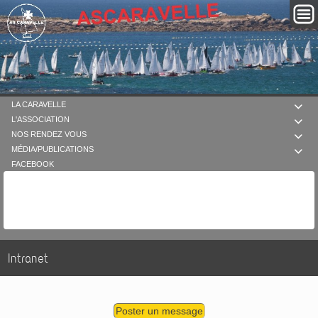
LA CARAVELLE

L'ASSOCIATION

NOS RENDEZ VOUS

MÉDIA/PUBLICATIONS

FACEBOOK
Intranet
Poster un message