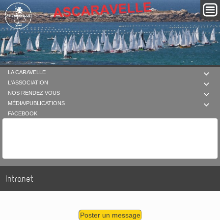
LA CARAVELLE

L'ASSOCIATION

NOS RENDEZ VOUS

MÉDIA/PUBLICATIONS

FACEBOOK
Intranet
Poster un message