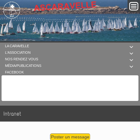
LA CARAVELLE

L'ASSOCIATION

NOS RENDEZ VOUS

MÉDIA/PUBLICATIONS

FACEBOOK
Intranet
Poster un message