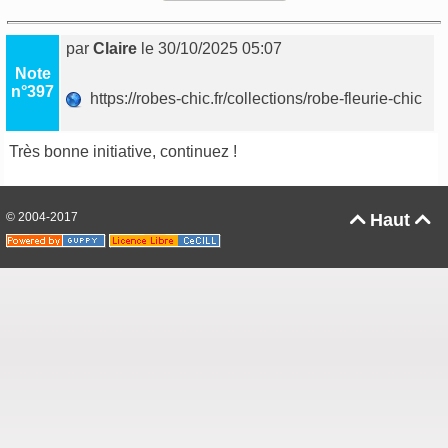
par
Claire
le 30/10/2025 05:07
Note
n°397
https://robes-chic.fr/collections/robe-fleurie-chic
Très bonne initiative, continuez !
© 2004-2017
Haut

