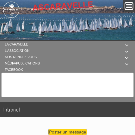
LA CARAVELLE

L'ASSOCIATION

NOS RENDEZ VOUS

MÉDIA/PUBLICATIONS

FACEBOOK
Intranet
Poster un message