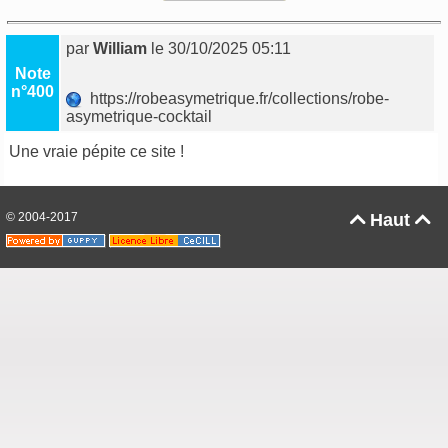
par
William
le 30/10/2025 05:11
Note
n°400
https://robeasymetrique.fr/collections/robe-
asymetrique-cocktail
Une vraie pépite ce site !
© 2004-2017
Haut

