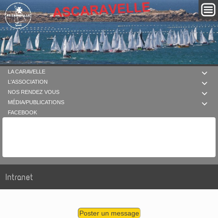
LA CARAVELLE

L'ASSOCIATION

NOS RENDEZ VOUS

MÉDIA/PUBLICATIONS

FACEBOOK
Intranet
Poster un message