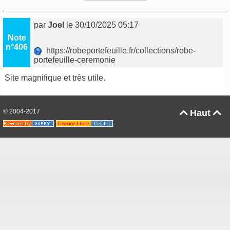
par
Joel
le 30/10/2025 05:17
Note
n°406
https://robeportefeuille.fr/collections/robe-
portefeuille-ceremonie
Site magnifique et très utile.
© 2004-2017
Haut

