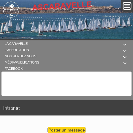
LA CARAVELLE

L'ASSOCIATION

NOS RENDEZ VOUS

MÉDIA/PUBLICATIONS

FACEBOOK
Intranet
Poster un message