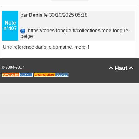
par
Denis
le 30/10/2025 05:18
Note
n°407
https://robes-longue.fr/collections/robe-longue-
beige
Une référence dans le domaine, merci !
© 2004-2017
Haut

