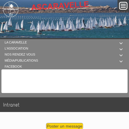
LA CARAVELLE

L'ASSOCIATION

NOS RENDEZ VOUS

MÉDIA/PUBLICATIONS

FACEBOOK
Intranet
Poster un message