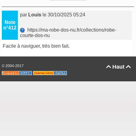
par
Louis
le 30/10/2025 05:24
Note
n°412
https://ma-robe-dos-nu.fr/collections/robe-
courte-dos-nu
Facile à naviguer, très bien fait.
© 2004-2017
Haut

