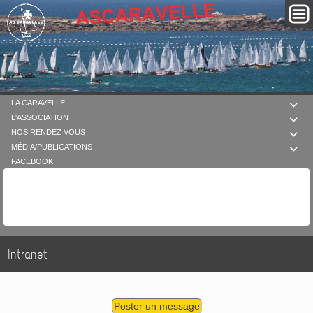
LA CARAVELLE

L'ASSOCIATION

NOS RENDEZ VOUS

MÉDIA/PUBLICATIONS

FACEBOOK
Intranet
Poster un message