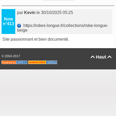
par
Kevin
le 30/10/2025 05:25
Note
n°413
https://robes-longue.fr/collections/robe-longue-
beige
Site passionnant et bien documenté.
© 2004-2017
Haut

