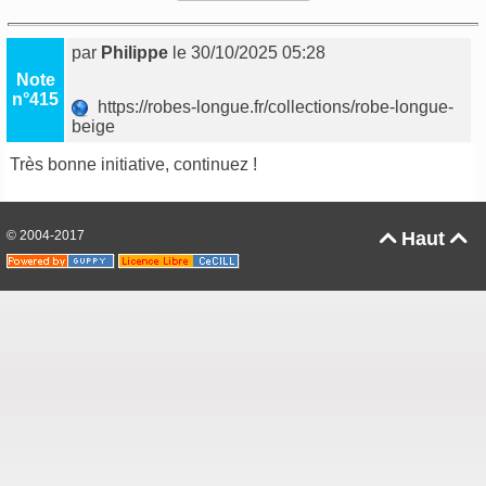
par
Philippe
le 30/10/2025 05:28
Note
n°415
https://robes-longue.fr/collections/robe-longue-
beige
Très bonne initiative, continuez !
© 2004-2017
Haut

