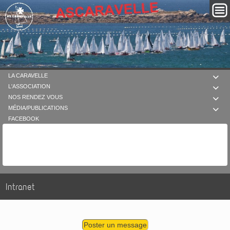
LA CARAVELLE

L'ASSOCIATION

NOS RENDEZ VOUS

MÉDIA/PUBLICATIONS

FACEBOOK
Intranet
Poster un message