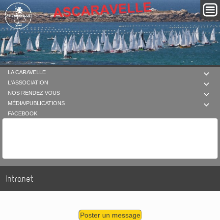
LA CARAVELLE

L'ASSOCIATION

NOS RENDEZ VOUS

MÉDIA/PUBLICATIONS

FACEBOOK
Intranet
Poster un message