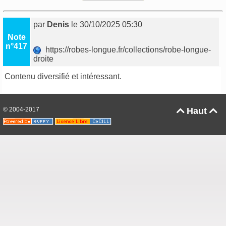
par
Denis
le 30/10/2025 05:30
Note
n°417
https://robes-longue.fr/collections/robe-longue-
droite
Contenu diversifié et intéressant.
© 2004-2017
Haut

