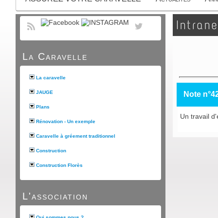
Intrane
La Caravelle
La caravelle
JAUGE
Note n°4
Plans
Un travail d
Rénovation - Un exemple
Caravelle à gréement traditionnel
Construction
Construction Florès
L'association
Qui sommes nous ?