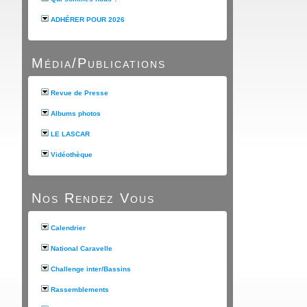
ADHÉRER POUR 2026
Média/Publications
Revue de Presse
Albums photos
LE LASCAR
Vidéothèque
Nos Rendez Vous
Calendrier
National Caravelle
Challenge inter/Bassins
Rassemblements