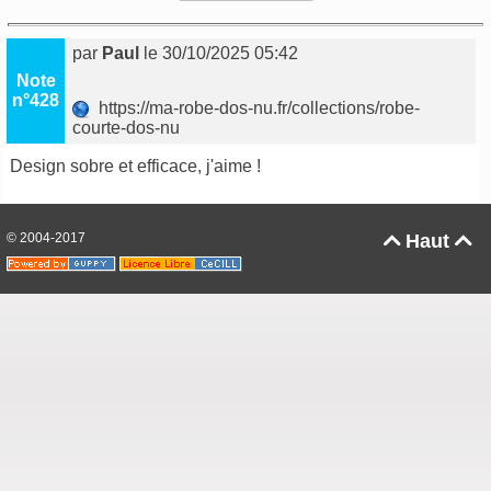
par
Paul
le 30/10/2025 05:42
Note
n°428
https://ma-robe-dos-nu.fr/collections/robe-
courte-dos-nu
Design sobre et efficace, j'aime !
© 2004-2017
Haut

