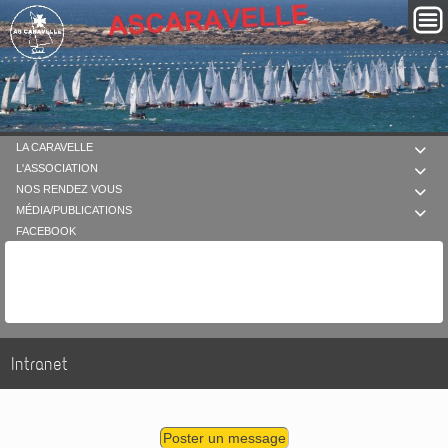
LA CARAVELLE

L'ASSOCIATION

NOS RENDEZ VOUS

MÉDIA/PUBLICATIONS

FACEBOOK
Intranet
Poster un message