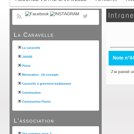
Intrane
La Caravelle
La caravelle
JAUGE
Note n°4
Plans
J'ai passé u
Rénovation - Un exemple
Caravelle à gréement traditionnel
Construction
Construction Florès
L'association
Qui sommes nous ?