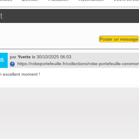
t
Poster un message
par
Yvette
le 30/10/2025 06:03
45
https://robeportefeuille.fr/collections/robe-portefeuille-ceremo
n excellent moment !