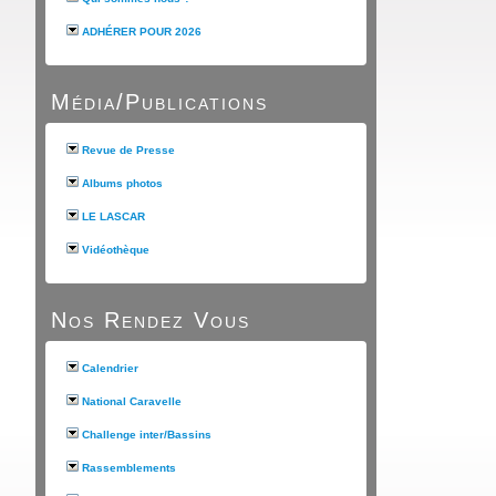
ADHÉRER POUR 2026
Média/Publications
Revue de Presse
Albums photos
LE LASCAR
Vidéothèque
Nos Rendez Vous
Calendrier
National Caravelle
Challenge inter/Bassins
Rassemblements