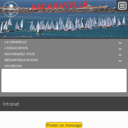
LA CARAVELLE

L'ASSOCIATION

NOS RENDEZ VOUS

MÉDIA/PUBLICATIONS

FACEBOOK
Intranet
Poster un message