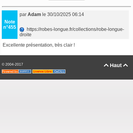
par
Adam
le 30/10/2025 06:14
Note
n°455
https://robes-longue.fr/collections/robe-longue-
droite
Excellente présentation, très clair !
© 2004-2017
Haut

