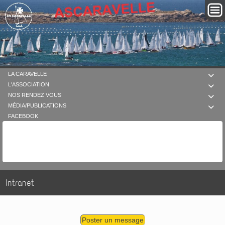
LA CARAVELLE

L'ASSOCIATION

NOS RENDEZ VOUS

MÉDIA/PUBLICATIONS

FACEBOOK
Intranet
Poster un message