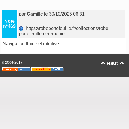
par
Camille
le 30/10/2025 06:31
Note
n°469
https://robeportefeuille.fr/collections/robe-
portefeuille-ceremonie
Navigation fluide et intuitive.
© 2004-2017
Haut

