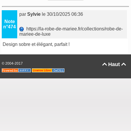
par
Sylvie
le 30/10/2025 06:36
Note
n°474
https://la-robe-de-mariee.fr/collections/robe-de-
mariee-de-luxe
Design sobre et élégant, parfait !
© 2004-2017
Haut

