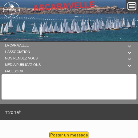
LA CARAVELLE

L'ASSOCIATION

NOS RENDEZ VOUS

MÉDIA/PUBLICATIONS

FACEBOOK
Intranet
Poster un message