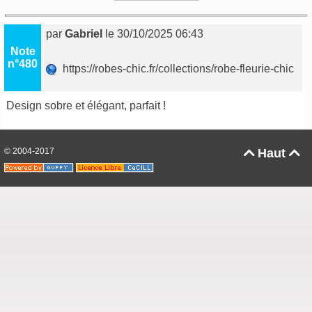
par
Gabriel
le 30/10/2025 06:43
Note
n°480
https://robes-chic.fr/collections/robe-fleurie-chic
Design sobre et élégant, parfait !
© 2004-2017
Haut

