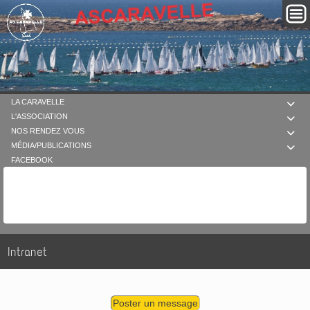
LA CARAVELLE

L'ASSOCIATION

NOS RENDEZ VOUS

MÉDIA/PUBLICATIONS

FACEBOOK
Intranet
Poster un message