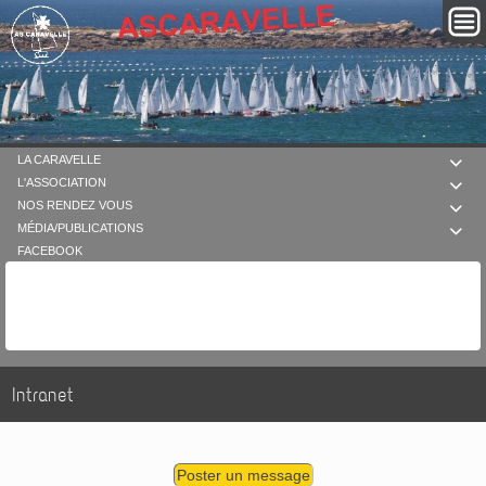
LA CARAVELLE

L'ASSOCIATION

NOS RENDEZ VOUS

MÉDIA/PUBLICATIONS

FACEBOOK
Intranet
Poster un message