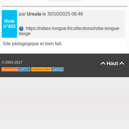
par
Ursula
le 30/10/2025 06:46
Note
n°483
https://robes-longue.fr/collections/robe-longue-
beige
Site pédagogique et bien fait.
© 2004-2017
Haut

