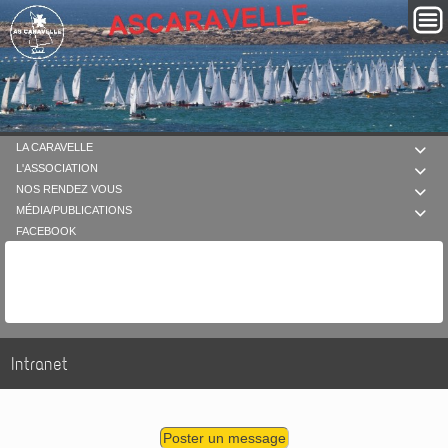
LA CARAVELLE

L'ASSOCIATION

NOS RENDEZ VOUS

MÉDIA/PUBLICATIONS

FACEBOOK
Intranet
Poster un message