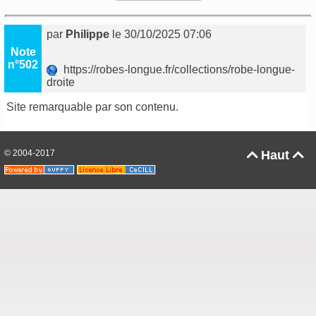
par
Philippe
le 30/10/2025 07:06
Note
n°502
https://robes-longue.fr/collections/robe-longue-
droite
Site remarquable par son contenu.
© 2004-2017
Haut

