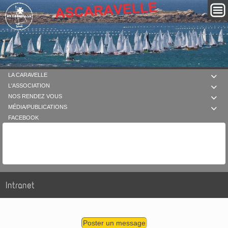
LA CARAVELLE

L'ASSOCIATION

NOS RENDEZ VOUS

MÉDIA/PUBLICATIONS

FACEBOOK
Intranet
Poster un message