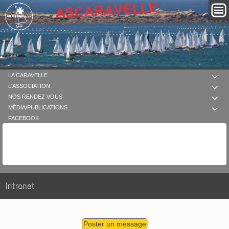
LA CARAVELLE

L'ASSOCIATION

NOS RENDEZ VOUS

MÉDIA/PUBLICATIONS

FACEBOOK
Intranet
Poster un message