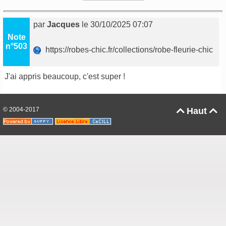
par
Jacques
le 30/10/2025 07:07
Note
n°503
https://robes-chic.fr/collections/robe-fleurie-chic
J'ai appris beaucoup, c'est super !
© 2004-2017
Haut

