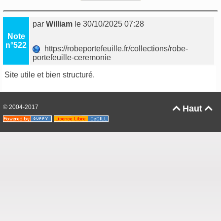
par
William
le 30/10/2025 07:28
Note
n°522
https://robeportefeuille.fr/collections/robe-
portefeuille-ceremonie
Site utile et bien structuré.
© 2004-2017
Haut

