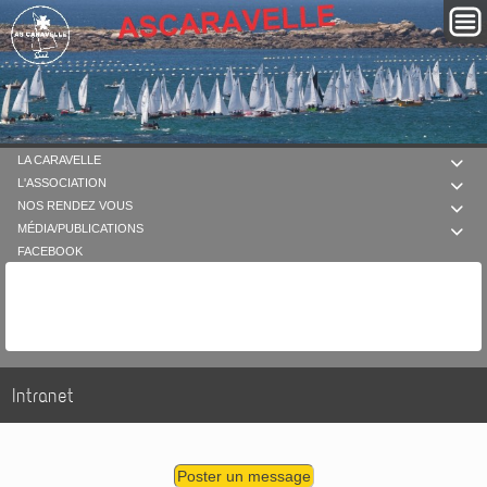
LA CARAVELLE

L'ASSOCIATION

NOS RENDEZ VOUS

MÉDIA/PUBLICATIONS

FACEBOOK
Intranet
Poster un message