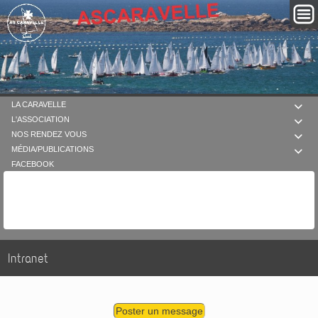
LA CARAVELLE

L'ASSOCIATION

NOS RENDEZ VOUS

MÉDIA/PUBLICATIONS

FACEBOOK
Intranet
Poster un message