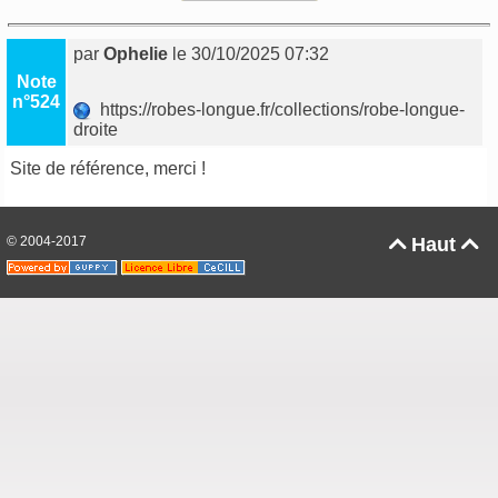
par
Ophelie
le 30/10/2025 07:32
Note
n°524
https://robes-longue.fr/collections/robe-longue-
droite
Site de référence, merci !
© 2004-2017
Haut

