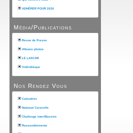
ADHÉRER POUR 2026
Média/Publications
Revue de Presse
Albums photos
LE LASCAR
Vidéothèque
Nos Rendez Vous
Calendrier
National Caravelle
Challenge inter/Bassins
Rassemblements