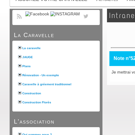
Intrane
La Caravelle
La caravelle
JAUGE
Note n°5
Plans
Je mettrai vo
Rénovation - Un exemple
Caravelle à gréement traditionnel
Construction
Construction Florès
L'association
Qui sommes nous ?