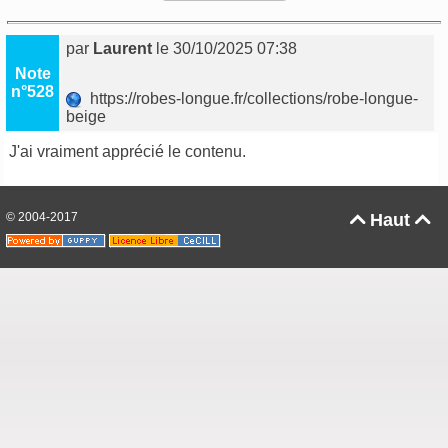
par
Laurent
le 30/10/2025 07:38
Note
n°528
https://robes-longue.fr/collections/robe-longue-
beige
J'ai vraiment apprécié le contenu.
© 2004-2017
Haut

