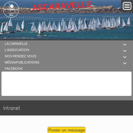
LA CARAVELLE

L'ASSOCIATION

NOS RENDEZ VOUS

MÉDIA/PUBLICATIONS

FACEBOOK
Intranet
Poster un message