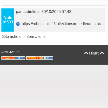
par
Isabelle
le 30/10/2025 07:43
Note
n°533
https://robes-chic.fr/collections/robe-fleurie-chic
Site riche en informations.
© 2004-2017
Haut

