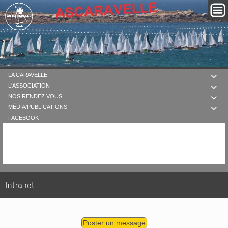
LA CARAVELLE

L'ASSOCIATION

NOS RENDEZ VOUS

MÉDIA/PUBLICATIONS

FACEBOOK
Intranet
Poster un message