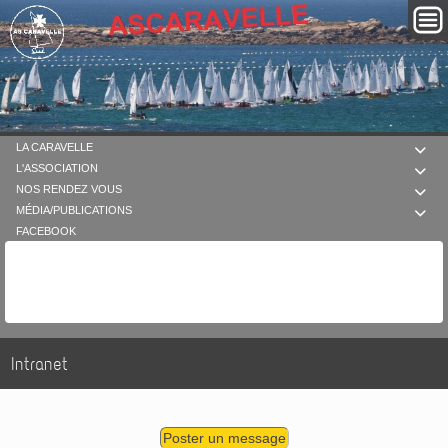
LA CARAVELLE

L'ASSOCIATION

NOS RENDEZ VOUS

MÉDIA/PUBLICATIONS

FACEBOOK
Intranet
Poster un message