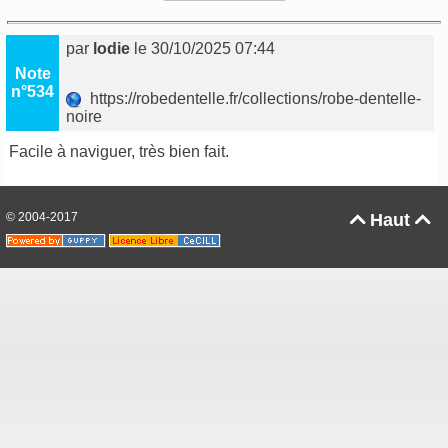
par
lodie
le 30/10/2025 07:44
Note
n°534
https://robedentelle.fr/collections/robe-dentelle-
noire
Facile à naviguer, très bien fait.
© 2004-2017
Haut

