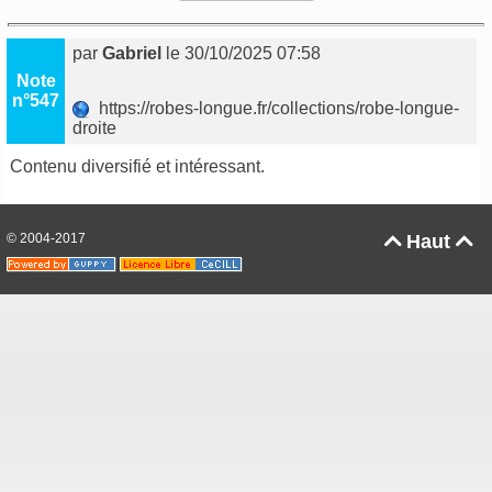
par
Gabriel
le 30/10/2025 07:58
Note
n°547
https://robes-longue.fr/collections/robe-longue-
droite
Contenu diversifié et intéressant.
© 2004-2017
Haut

