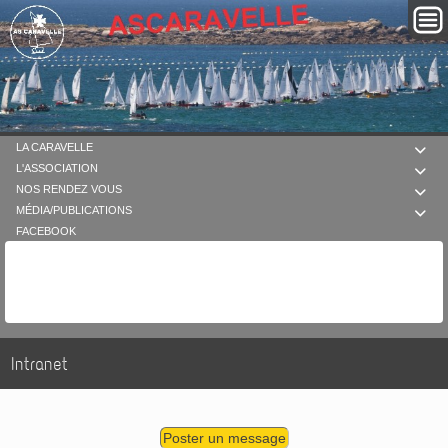
LA CARAVELLE

L'ASSOCIATION

NOS RENDEZ VOUS

MÉDIA/PUBLICATIONS

FACEBOOK
Intranet
Poster un message