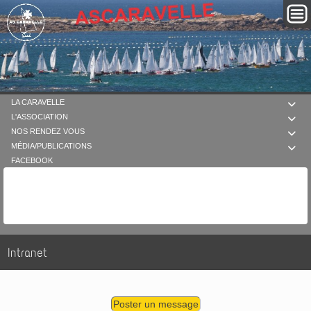
LA CARAVELLE

L'ASSOCIATION

NOS RENDEZ VOUS

MÉDIA/PUBLICATIONS

FACEBOOK
Intranet
Poster un message