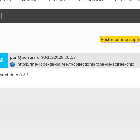
t
Poster un message
par
Quentin
le 30/10/2025 08:17
65
https://ma-robe-de-soiree.fr/collections/robe-de-soiree-chic
nant de A à Z !