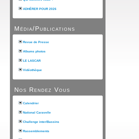
ADHÉRER POUR 2026
Média/Publications
Revue de Presse
Albums photos
LE LASCAR
Vidéothèque
Nos Rendez Vous
Calendrier
National Caravelle
Challenge inter/Bassins
Rassemblements