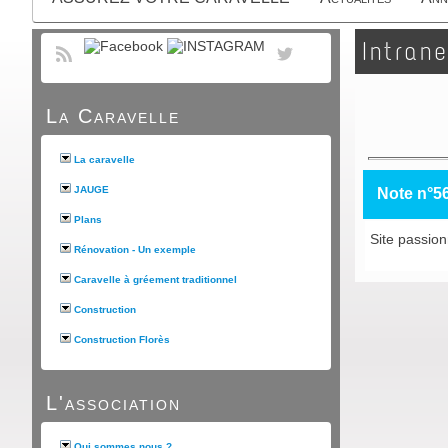
Intrane
La Caravelle
La caravelle
JAUGE
Note n°5
Plans
Site passion
Rénovation - Un exemple
Caravelle à gréement traditionnel
Construction
Construction Florès
L'association
Qui sommes nous ?