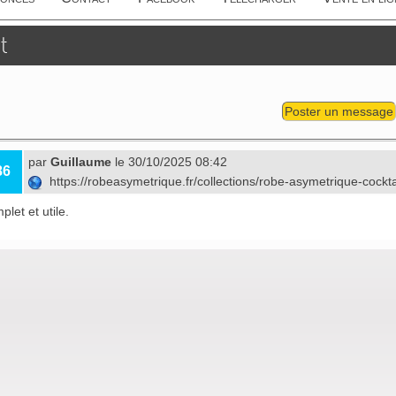
t
Poster un message
par
Guillaume
le 30/10/2025 08:42
86
https://robeasymetrique.fr/collections/robe-asymetrique-cockt
plet et utile.