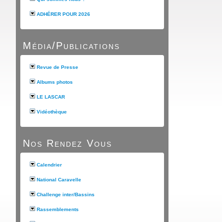
ADHÉRER POUR 2026
Média/Publications
Revue de Presse
Albums photos
LE LASCAR
Vidéothèque
Nos Rendez Vous
Calendrier
National Caravelle
Challenge inter/Bassins
Rassemblements