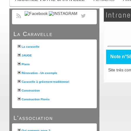
Intrane
La Caravelle
La caravelle
JAUGE
Note n°5
Plans
Site très com
Rénovation - Un exemple
Caravelle à gréement traditionnel
Construction
Construction Florès
L'association
Qui sommes nous ?