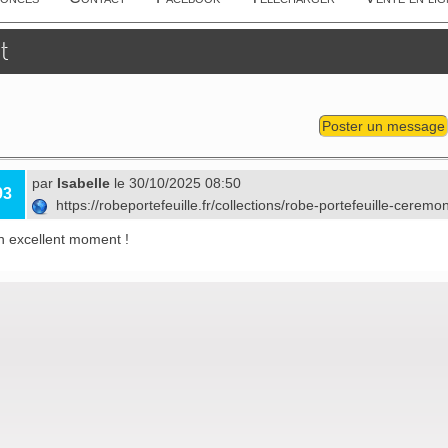
t
Poster un message
par
Isabelle
le 30/10/2025 08:50
93
https://robeportefeuille.fr/collections/robe-portefeuille-ceremo
n excellent moment !