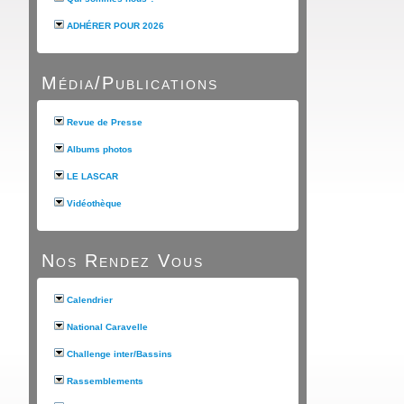
ADHÉRER POUR 2026
Média/Publications
Revue de Presse
Albums photos
LE LASCAR
Vidéothèque
Nos Rendez Vous
Calendrier
National Caravelle
Challenge inter/Bassins
Rassemblements