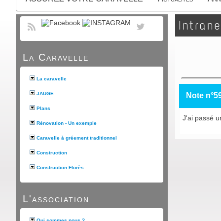
Intrane
La Caravelle
La caravelle
JAUGE
Note n°5
Plans
J'ai passé u
Rénovation - Un exemple
Caravelle à gréement traditionnel
Construction
Construction Florès
L'association
Qui sommes nous ?