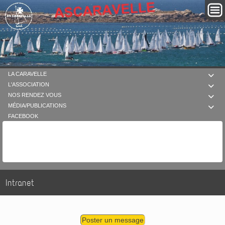
LA CARAVELLE

L'ASSOCIATION

NOS RENDEZ VOUS

MÉDIA/PUBLICATIONS

FACEBOOK
Intranet
Poster un message